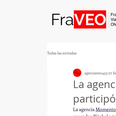
Todas las entradas
agenciaveo455
27 f
La agenc
particip
La agencia 
Momentos