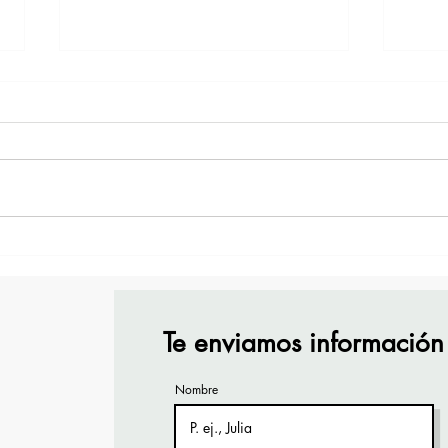
¡Acapulco y Guerrero se
¡Pre
Visten de Fiesta!
Cara
Acap
Te enviamos información
Nombre