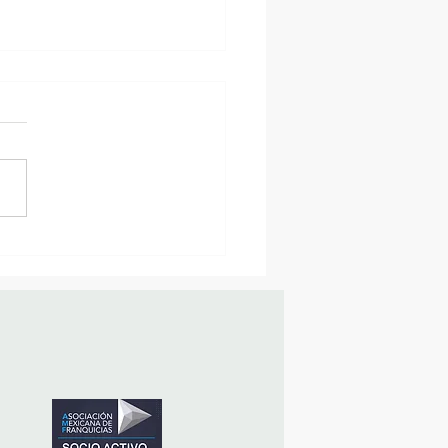
sencia Destacada en la
vana Turística de
ulco!