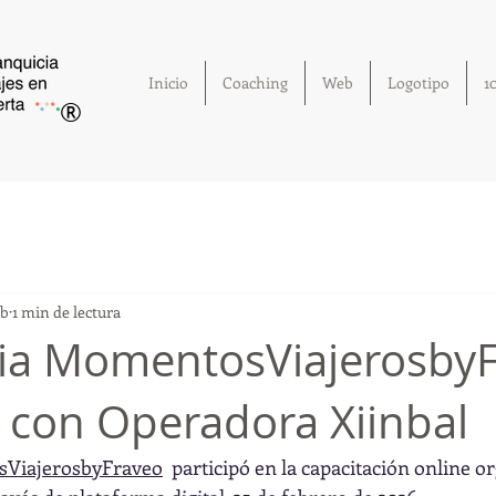
Inicio
Coaching
Web
Logotipo
1
®
eb
1 min de lectura
ia MomentosViajerosby
ó con Operadora Xiinbal
ViajerosbyFraveo
  participó en la capacitación online o