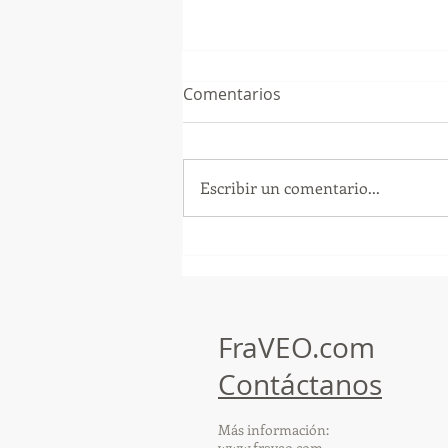
Comentarios
Escribir un comentario...
¡Arte, Vino y las Mejores
Playas de Florida!
FraVEO.com
Contáctanos
Más información:
www.fraveo.com