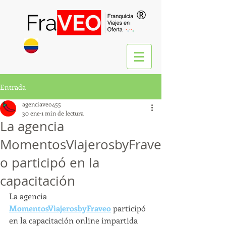
®
Entrada
agenciaveo455
30 ene
1 min de lectura
La agencia
MomentosViajerosbyFrave
o participó en la
capacitación
La agencia 
MomentosViajerosbyFraveo
 participó 
en la capacitación online impartida 