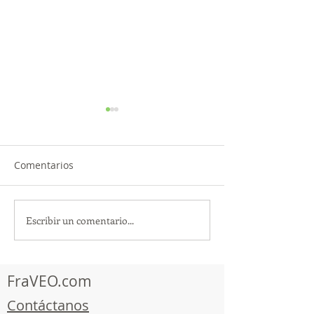
Comentarios
Escribir un comentario...
TourTravelynByFraveo
ViveMásViajan
participó en la
participó en la
capacitación vía Zoom
organizada por 
FraVEO.com
Contáctanos