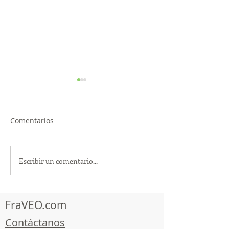
Comentarios
Escribir un comentario...
TourTravelynByFraveo
ViveMásViajan
participó en la
participó en la
capacitación vía Zoom
organizada por 
FraVEO.com
Contáctanos