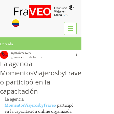
®
Entrada
agenciaveo455
30 ene
1 min de lectura
La agencia
MomentosViajerosbyFrave
o participó en la
capacitación
La agencia 
MomentosViajerosbyFraveo
participó 
en la capacitación online organizada 