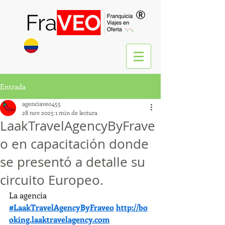
®
Entrada
agenciaveo455
28 nov 2025
1 min de lectura
LaakTravelAgencyByFrave
o en capacitación donde
se presentó a detalle su
circuito Europeo.
La agencia 
#LaakTravelAgencyByFraveo
http://bo
oking.laaktravelagency.com