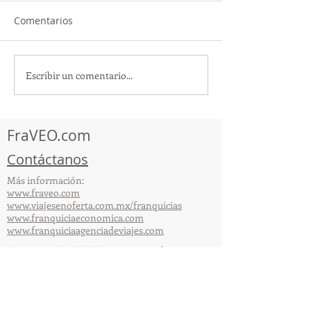
Comentarios
Escribir un comentario...
TourTravelynByFraveo
ViveMásViajan
participó en la
participó en la
capacitación vía Zoom
organizada por 
FraVEO.com
Contáctanos
Más información:
www.fraveo.com
www.viajesenoferta.com.mx/franquicias
www.franquiciaeconomica.com
www.franquiciaagenciadeviajes.com
© 2025 por FraVEO Términos y condiciones