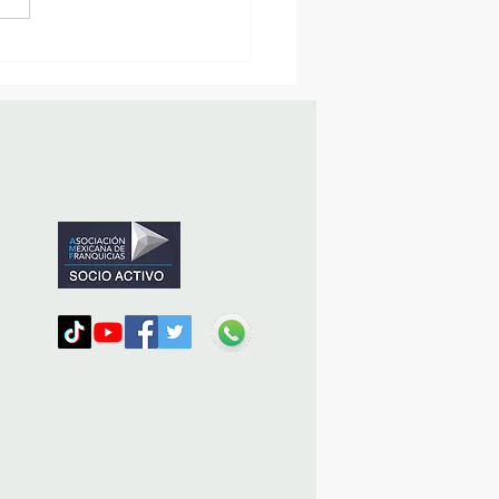
sencia Destacada en la
vana Turística de
ulco!