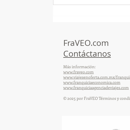
¡Arte, Vino y las Mejores
Playas de Florida!
FraVEO.com
Contáctanos
Más información:
www.fraveo.com
www.viajesenoferta.com.mx/franqui
www.franquiciaeconomica.com
www.franquiciaagenciadeviajes.com
© 2025 por FraVEO Términos y condi