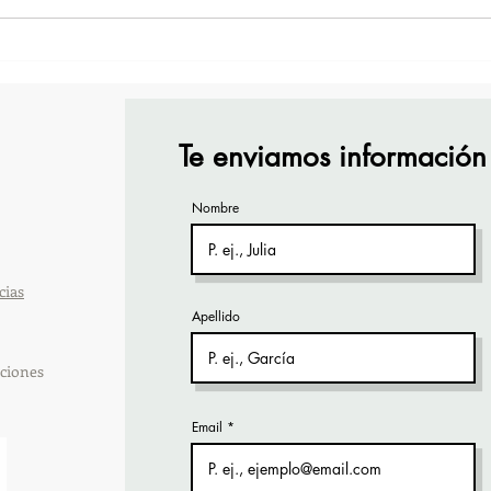
¡Acapulco y Guerrero se
¡Pre
Visten de Fiesta!
Cara
Acap
Te enviamos información
Nombre
cias
Apellido
ciones
Email