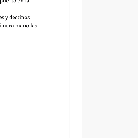
puerto en la 
s y destinos 
rimera mano las 