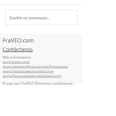
Escribir un comentario...
¡Acapulco y Guerrero se
¡Presencia Des
Visten de Fiesta!
la Caravana Turí
Acapulco!
FraVEO.com
Contáctanos
Más información:
www.fraveo.com
www.viajesenoferta.com.mx/franquicias
www.franquiciaeconomica.com
www.franquiciaagenciadeviajes.com
© 2025 por FraVEO Términos y condiciones