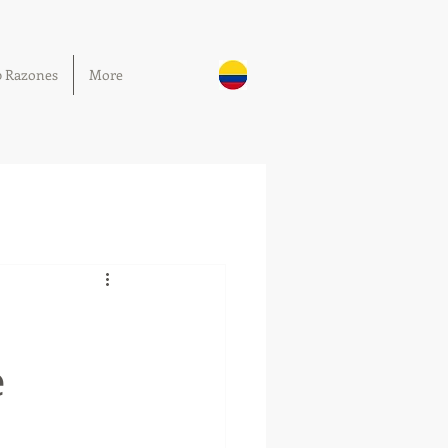
0 Razones
More
e