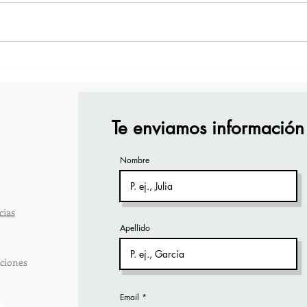
TourTravelynByFraveo
Vive
participó en la capacitación
part
vía Zoom
orga
Te enviamos información
Nombre
cias
Apellido
ciones
Email