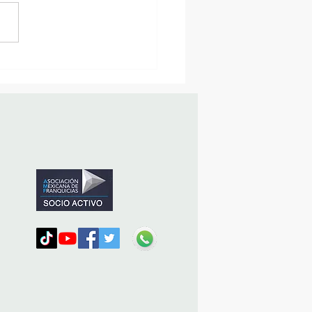
MásViajandoByFraveo
icipó en la caravana
nizada por Nefertari