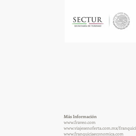
​Más Información
www.fraveo.com
www.viajesenoferta.com.mx/franquic
www.franquiciaeconomica.com