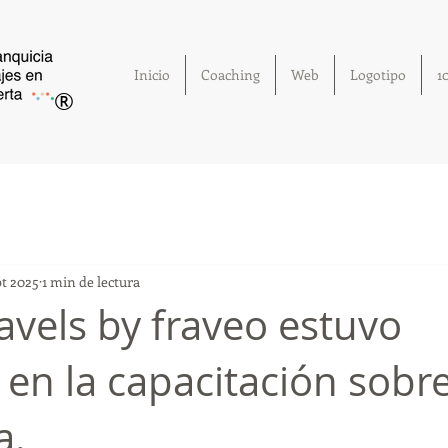
Inicio
Coaching
Web
Logotipo
1
®
pt 2025
1 min de lectura
avels by fraveo estuvo
 en la capacitación sobr
a.