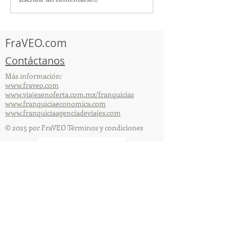
TourTravelynByFraveo
ViveMásViajan
participó en la
participó en la
capacitación vía Zoom
organizada por 
FraVEO.com
Contáctanos
Más información:
www.fraveo.com
www.viajesenoferta.com.mx/franquicias
www.franquiciaeconomica.com
www.franquiciaagenciadeviajes.com
© 2025 por FraVEO Términos y condiciones
Te enviamos información
Nombre