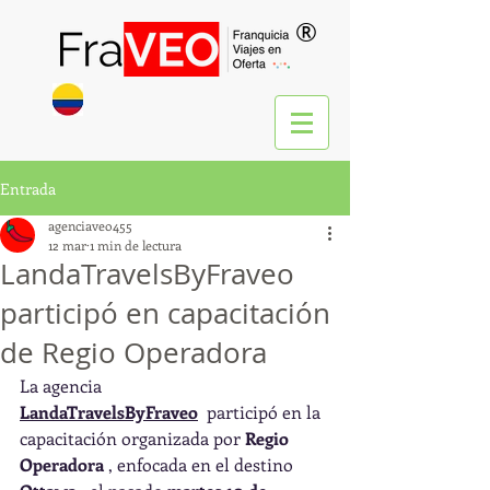
®
Entrada
agenciaveo455
12 mar
1 min de lectura
LandaTravelsByFraveo
participó en capacitación
de Regio Operadora
La agencia 
LandaTravelsByFraveo
 participó en la 
capacitación organizada por 
Regio 
Operadora
 , enfocada en el destino 