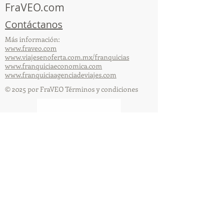
FraVEO.com
Contáctanos
Más información:
www.fraveo.com
www.viajesenoferta.com.mx/franquicias
www.franquiciaeconomica.com
www.franquiciaagenciadeviajes.com
© 2025 por FraVEO Términos y condiciones
Te enviamos información
Nombre