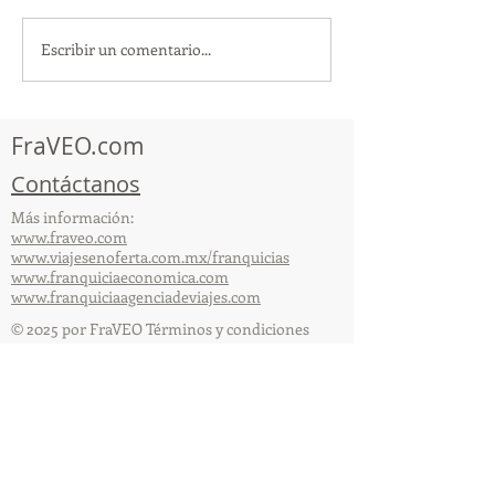
Escribir un comentario...
¡Acapulco y Guerrero se
¡Presencia Des
Visten de Fiesta!
la Caravana Turí
Acapulco!
FraVEO.com
Contáctanos
Más información:
www.fraveo.com
www.viajesenoferta.com.mx/franquicias
www.franquiciaeconomica.com
www.franquiciaagenciadeviajes.com
© 2025 por FraVEO Términos y condiciones