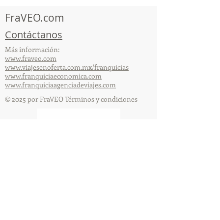
organizada por 
FraVEO.com
Contáctanos
Más información:
www.fraveo.com
www.viajesenoferta.com.mx/franquicias
www.franquiciaeconomica.com
www.franquiciaagenciadeviajes.com
© 2025 por FraVEO Términos y condiciones
Te enviamos información
Nombre