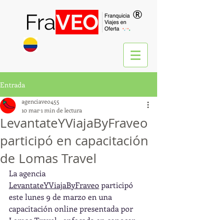
®
Entrada
agenciaveo455
10 mar
1 min de lectura
LevantateYViajaByFraveo
participó en capacitación
de Lomas Travel
La agencia 
LevantateYViajaByFraveo
 participó 
este lunes 9 de marzo en una 
capacitación online presentada por 