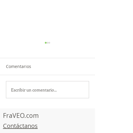
Comentarios
Escribir un comentario...
¡Acapulco y Guerrero se
¡Presencia Des
Visten de Fiesta!
la Caravana Turí
Acapulco!
FraVEO.com
Contáctanos