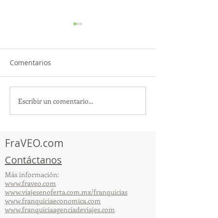
Comentarios
Escribir un comentario...
TourTravelynByFraveo
ViveMásViajan
participó en la
participó en la
capacitación vía Zoom
organizada por 
FraVEO.com
Contáctanos
Más información:
www.fraveo.com
www.viajesenoferta.com.mx/franquicias
www.franquiciaeconomica.com
www.franquiciaagenciadeviajes.com