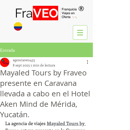
®
Entrada
agenciaveo455
8 sept 2025
1 min de lectura
Mayaled Tours by Fraveo
presente en Caravana
llevada a cabo en el Hotel
Aken Mind de Mérida,
Yucatán.
La agencia de viajes 
Mayaled Tours by 