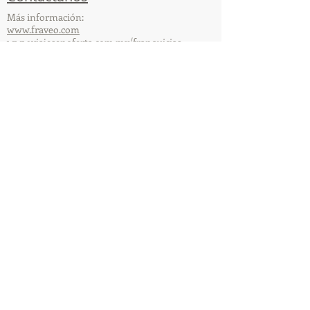
Más información:
www.fraveo.com
www.viajesenoferta.com.mx/franquicias
www.franquiciaeconomica.com
www.franquiciaagenciadeviajes.com
© 2025 por FraVEO Términos y condiciones
Te enviamos información
Nombre