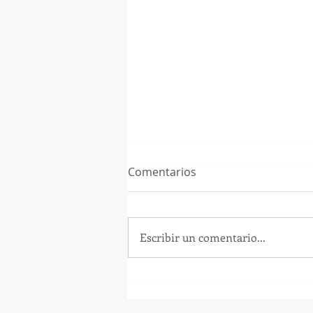
Comentarios
Escribir un comentario...
GoMapTravelByFraveo
participó en un desayuno