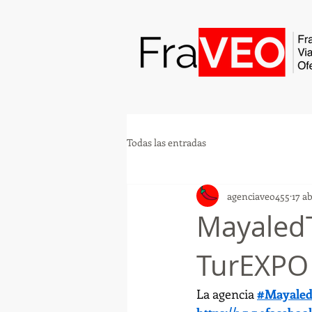
Todas las entradas
agenciaveo455
17 a
MayaledT
TurEXPO
La agencia 
#Mayaled