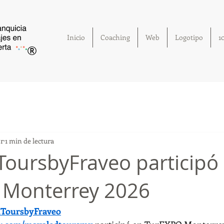
Inicio
Coaching
Web
Logotipo
1
®
br
1 min de lectura
oursbyFraveo participó
 Monterrey 2026
ToursbyFraveo