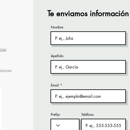
vía Zoom
orga
Te enviamos información
Nombre
cias
Apellido
ciones
Email
Prefijo
Teléfono