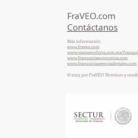
de capacitación realizado en
el Hotel Casa Mayor
FraVEO.com
Contáctanos
Más información:
www.fraveo.com
www.viajesenoferta.com.mx/franqui
www.franquiciaeconomica.com
www.franquiciaagenciadeviajes.com
© 2025 por FraVEO Términos y condi