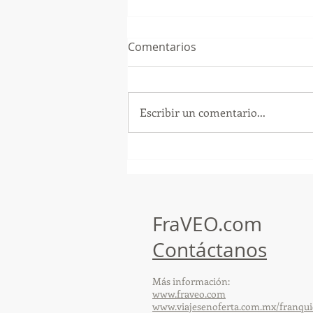
Comentarios
Escribir un comentario...
¡Arte, Vino y las Mejores
Playas de Florida!
FraVEO.com
Contáctanos
Más información:
www.fraveo.com
www.viajesenoferta.com.mx/franqui