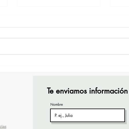
¡Acapulco y Guerrero se
¡Pre
Visten de Fiesta!
Cara
Acap
Te enviamos información
Nombre
cias