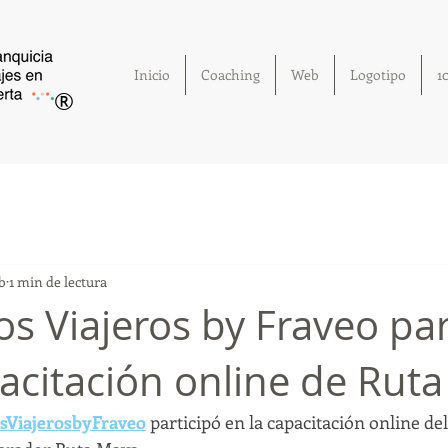
Inicio
Coaching
Web
Logotipo
1
®
eb
1 min de lectura
 Viajeros by Fraveo par
pacitación online de Rut
ViajerosbyFraveo
 participó en la capacitación online de