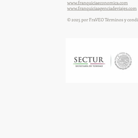
www.franquiciaeconomica.com
www.franquiciaagenciadeviajes.com
© 2025 por FraVEO Términos y condi