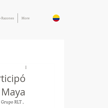
0 Razones
More
ticipó
a Maya
l Grupo RLT , 