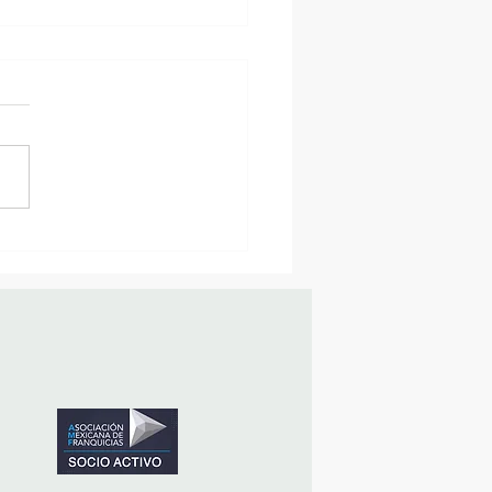
sencia Destacada en la
vana Turística de
ulco!