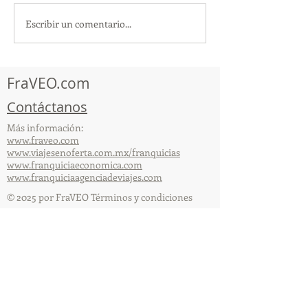
Escribir un comentario...
TourTravelynByFraveo
ViveMásViajan
participó en la
participó en la
capacitación vía Zoom
organizada por 
FraVEO.com
Contáctanos
Más información:
www.fraveo.com
www.viajesenoferta.com.mx/franquicias
www.franquiciaeconomica.com
www.franquiciaagenciadeviajes.com
© 2025 por FraVEO Términos y condiciones
Te enviamos información