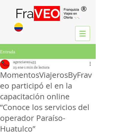
®
Entrada
agenciaveo455
23 ene
1 min de lectura
MomentosViajerosByFrav
eo participó el en la
capacitación online
“Conoce los servicios del
operador Paraíso-
Huatulco”