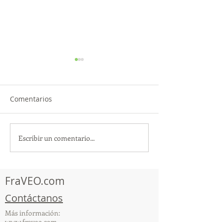
Comentarios
Escribir un comentario...
¡Acapulco y Guerrero se
¡Presencia Des
Visten de Fiesta!
la Caravana Turí
Acapulco!
FraVEO.com
Contáctanos
Más información:
www.fraveo.com