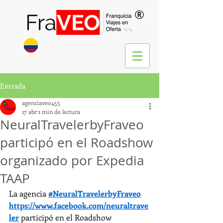
®
Entrada
agenciaveo455
17 abr
1 min de lectura
NeuralTravelerbyFraveo
participó en el Roadshow
organizado por Expedia
TAAP
La agencia 
#NeuralTravelerbyFraveo
https://www.facebook.com/neuraltrave
ler
 participó en el Roadshow 