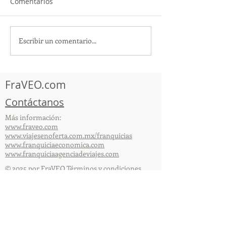
Comentarios
Escribir un comentario...
TourTravelynByFraveo
ViveMásViajan
participó en la
participó en la
capacitación vía Zoom
organizada por 
FraVEO.com
Contáctanos
Más información:
www.fraveo.com
www.viajesenoferta.com.mx/franquicias
www.franquiciaeconomica.com
www.franquiciaagenciadeviajes.com
© 2025 por FraVEO Términos y condiciones