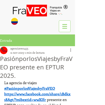
®
Entrada
agenciaveo455
11 nov 2025
1 min de lectura
PasiónporlosViajesbyFraV
EO presente en EPTUR
2025.
La agencia de viajes 
#PasiónporlosViajesbyFraVEO
https://www.facebook.com/share/1Bdkx
18Agt/?mibextid=wwXIfr
 presente en 