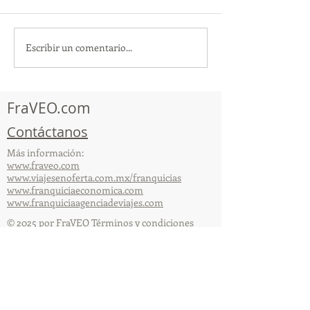
Escribir un comentario...
TourTravelynByFraveo
ViveMásViajan
participó en la
participó en la
capacitación vía Zoom
organizada por 
FraVEO.com
Contáctanos
Más información:
www.fraveo.com
www.viajesenoferta.com.mx/franquicias
www.franquiciaeconomica.com
www.franquiciaagenciadeviajes.com
© 2025 por FraVEO Términos y condiciones