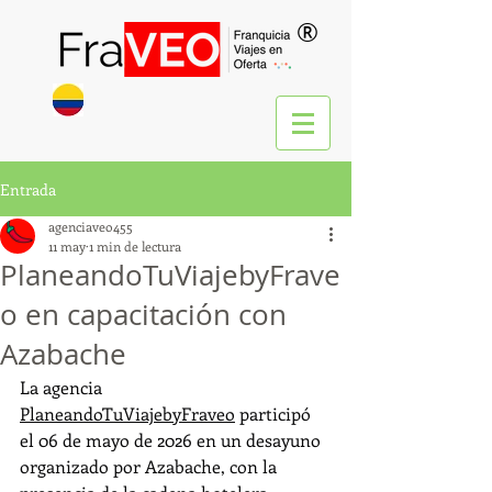
®
Entrada
agenciaveo455
11 may
1 min de lectura
PlaneandoTuViajebyFrave
o en capacitación con
Azabache
La agencia 
PlaneandoTuViajebyFraveo
 participó 
el 06 de mayo de 2026 en un desayuno 
organizado por Azabache, con la 