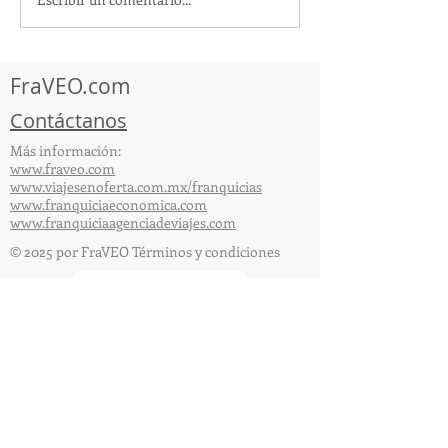
¡Acapulco y Guerrero se
¡Presencia Des
Visten de Fiesta!
la Caravana Turí
Acapulco!
FraVEO.com
Contáctanos
Más información:
www.fraveo.com
www.viajesenoferta.com.mx/franquicias
www.franquiciaeconomica.com
www.franquiciaagenciadeviajes.com
© 2025 por FraVEO Términos y condiciones
Te enviamos información