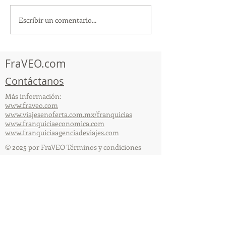
Escribir un comentario...
TourTravelynByFraveo
ViveMásViajan
participó en la
participó en la
capacitación vía Zoom
organizada por 
FraVEO.com
Contáctanos
Más información:
www.fraveo.com
www.viajesenoferta.com.mx/franquicias
www.franquiciaeconomica.com
www.franquiciaagenciadeviajes.com
© 2025 por FraVEO Términos y condiciones
Te enviamos información