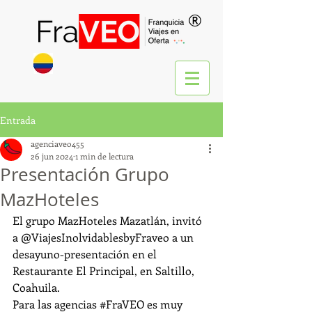
®
Entrada
agenciaveo455
26 jun 2024
1 min de lectura
Presentación Grupo
MazHoteles
El grupo MazHoteles Mazatlán, invitó 
a @ViajesInolvidablesbyFraveo a un 
desayuno-presentación en el 
Restaurante El Principal, en Saltillo, 
Coahuila.
Para las agencias 
#FraVEO
 es muy 