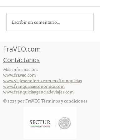
Escribir un comentario...
TourTravelynByFraveo
ViveMásViajan
participó en la
participó en la
capacitación vía Zoom
organizada por 
FraVEO.com
Contáctanos
Más información:
www.fraveo.com
www.viajesenoferta.com.mx/franquicias
www.franquiciaeconomica.com
www.franquiciaagenciadeviajes.com
© 2025 por FraVEO Términos y condiciones