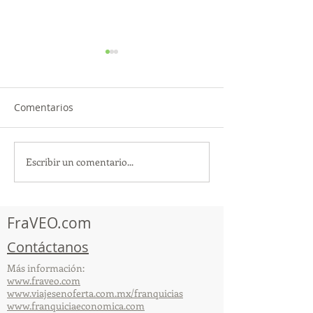
Comentarios
Escribir un comentario...
TourTravelynByFraveo
ViveMásViajan
participó en la
participó en la
capacitación vía Zoom
organizada por 
FraVEO.com
Contáctanos
Más información:
www.fraveo.com
www.viajesenoferta.com.mx/franquicias
www.franquiciaeconomica.com