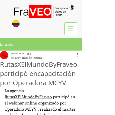
®
Entrada
agenciaveo455
24 abr
1 min de lectura
RutasXElMundoByFraveo
participó encapacitación
por Operadora MCYV
La agencia 
RutasXElMundoByFraveo
 participó en 
el webinar online organizado por 
Operadora MCYV , realizado el martes 