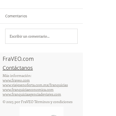
Comentarios
Escribir un comentario...
TourTravelynByFraveo
ViveMásViajan
participó en la
participó en la
capacitación vía Zoom
organizada por 
FraVEO.com
Contáctanos
Más información:
www.fraveo.com
www.viajesenoferta.com.mx/franquicias
www.franquiciaeconomica.com
www.franquiciaagenciadeviajes.com
© 2025 por FraVEO Términos y condiciones