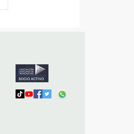
MásViajandoByFraveo
icipó en la caravana
nizada por Nefertari