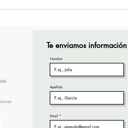
TourTravelynByFraveo
Vive
participó en la capacitación
part
vía Zoom
orga
Te enviamos información
Nombre
cias
Apellido
ciones
Email