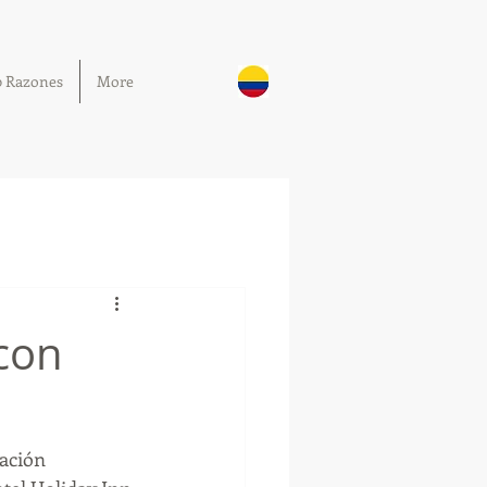
0 Razones
More
 con
ación 