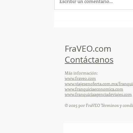
Escribir un comentario...
GoMapTravelByFraveo
participó en un desayuno
de capacitación realizado en
el Hotel Casa Mayor
FraVEO.com
Contáctanos
Más información:
www.fraveo.com
www.viajesenoferta.com.mx/franqui
www.franquiciaeconomica.com
www.franquiciaagenciadeviajes.com
© 2025 por FraVEO Términos y condi