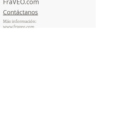
FraVEO.com
Contáctanos
Más información:
www.fraveo.com
www.viajesenoferta.com.mx/franquicias
www.franquiciaeconomica.com
www.franquiciaagenciadeviajes.com
© 2025 por FraVEO Términos y condiciones
Te enviamos información
Nombre