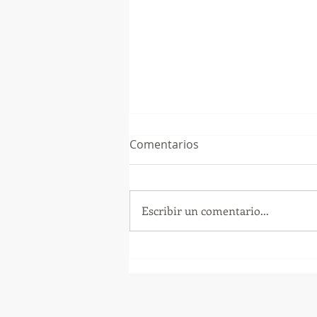
Comentarios
Escribir un comentario...
GoMapTravelByFraveo
participó en un desayuno
de capacitación realizado en
el Hotel Casa Mayor