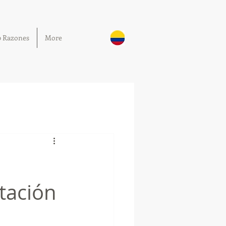
0 Razones
More
tación