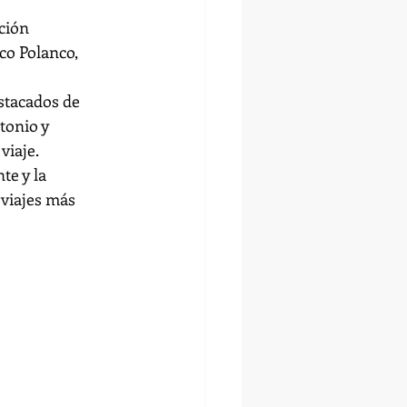
ción 
o Polanco, 
stacados de 
tonio y 
viaje.
e y la 
 viajes más 