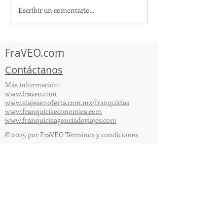
Escribir un comentario...
TourTravelynByFraveo
ViveMásViajan
participó en la
participó en la
capacitación vía Zoom
organizada por 
FraVEO.com
Contáctanos
Más información:
www.fraveo.com
www.viajesenoferta.com.mx/franquicias
www.franquiciaeconomica.com
www.franquiciaagenciadeviajes.com
© 2025 por FraVEO Términos y condiciones
Te enviamos información