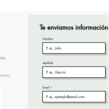
TourTravelynByFraveo
Vive
participó en la capacitación
part
vía Zoom
orga
Te enviamos información
Nombre
cias
Apellido
ciones
Email