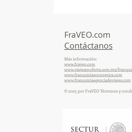
GoMapTravelByFraveo
participó en un desayuno
de capacitación realizado en
el Hotel Casa Mayor
FraVEO.com
Contáctanos
Más información:
www.fraveo.com
www.viajesenoferta.com.mx/franqui
www.franquiciaeconomica.com
www.franquiciaagenciadeviajes.com
© 2025 por FraVEO Términos y condi