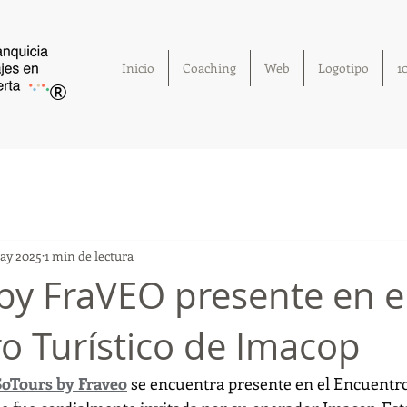
Inicio
Coaching
Web
Logotipo
1
®
ay 2025
1 min de lectura
by FraVEO presente en e
o Turístico de Imacop
SoTours by Fraveo
 se encuentra presente en el Encuentro