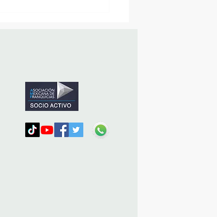
MásViajandoByFraveo
icipó en la caravana
nizada por Nefertari