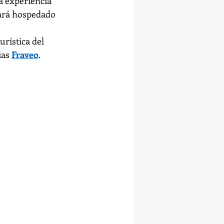
a experiencia 
tará hospedado 
rística del 
as 
Fraveo
.