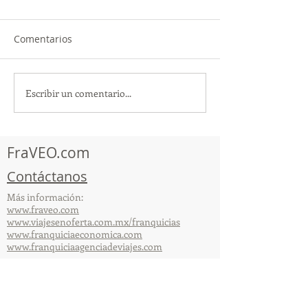
Comentarios
Escribir un comentario...
TourTravelynByFraveo
ViveMásViajan
participó en la
participó en la
capacitación vía Zoom
organizada por 
FraVEO.com
Contáctanos
Más información:
www.fraveo.com
www.viajesenoferta.com.mx/franquicias
www.franquiciaeconomica.com
www.franquiciaagenciadeviajes.com
© 2025 por FraVEO Términos y condiciones