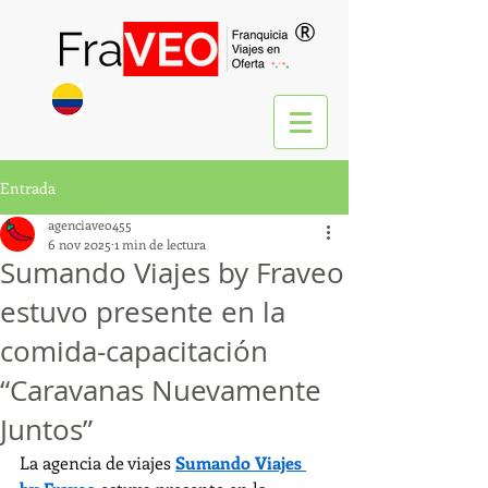
®
Entrada
agenciaveo455
6 nov 2025
1 min de lectura
Sumando Viajes by Fraveo
estuvo presente en la
comida-capacitación
“Caravanas Nuevamente
Juntos”
La agencia de viajes 
Sumando Viajes 