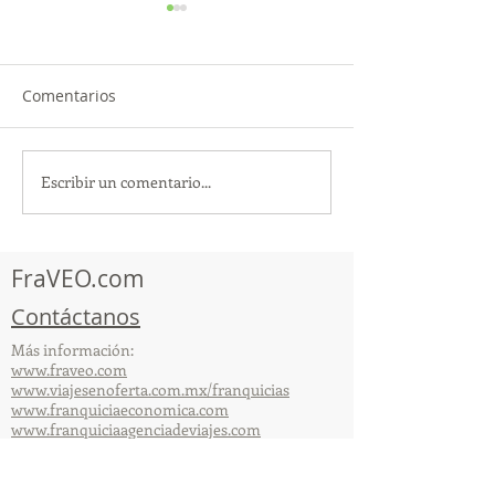
Comentarios
Escribir un comentario...
TourTravelynByFraveo
ViveMásViajan
participó en la
participó en la
capacitación vía Zoom
organizada por 
FraVEO.com
Contáctanos
Más información:
www.fraveo.com
www.viajesenoferta.com.mx/franquicias
www.franquiciaeconomica.com
www.franquiciaagenciadeviajes.com
© 2025 por FraVEO Términos y condiciones