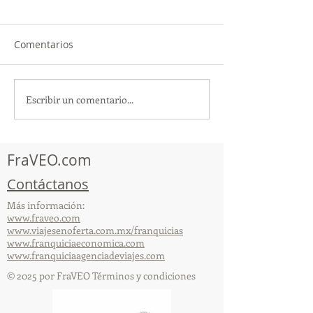
Comentarios
Escribir un comentario...
¡Acapulco y Guerrero se
¡Presencia Des
Visten de Fiesta!
la Caravana Turí
Acapulco!
FraVEO.com
Contáctanos
Más información:
www.fraveo.com
www.viajesenoferta.com.mx/franquicias
www.franquiciaeconomica.com
www.franquiciaagenciadeviajes.com
© 2025 por FraVEO Términos y condiciones