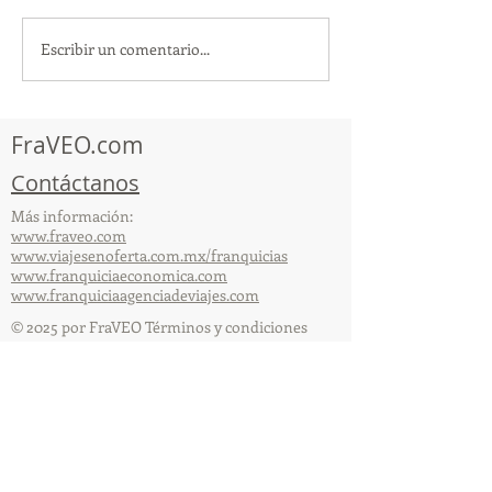
Escribir un comentario...
¡Acapulco y Guerrero se
¡Presencia Des
Visten de Fiesta!
la Caravana Turí
Acapulco!
FraVEO.com
Contáctanos
Más información:
www.fraveo.com
www.viajesenoferta.com.mx/franquicias
www.franquiciaeconomica.com
www.franquiciaagenciadeviajes.com
© 2025 por FraVEO Términos y condiciones