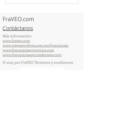
Visten de Fiesta!
la Caravana Turí
Acapulco!
FraVEO.com
Contáctanos
Más información:
www.fraveo.com
www.viajesenoferta.com.mx/franquicias
www.franquiciaeconomica.com
www.franquiciaagenciadeviajes.com
© 2025 por FraVEO Términos y condiciones
Te enviamos información
Nombre