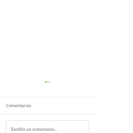
Comentarios
Escribir un comentario...
¡Acapulco y Guerrero se
¡Presencia Des