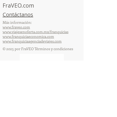
FraVEO.com
Contáctanos
Más información:
www.fraveo.com
www.viajesenoferta.com.mx/franquicias
www.franquiciaeconomica.com
www.franquiciaagenciadeviajes.com
© 2025 por FraVEO Términos y condiciones
Te enviamos información
Nombre