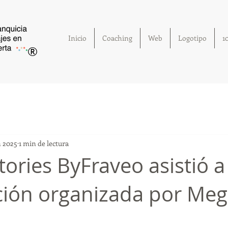
Inicio
Coaching
Web
Logotipo
1
®
n 2025
1 min de lectura
tories ByFraveo asistió 
ción organizada por Me