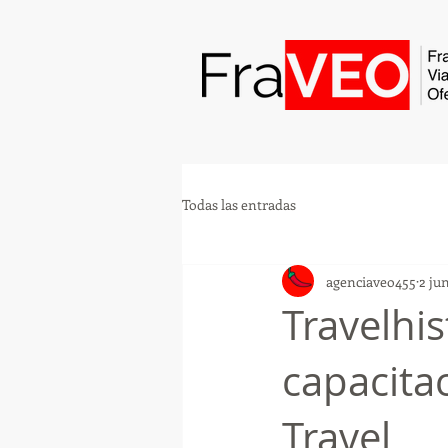
Todas las entradas
agenciaveo455
2 ju
Travelhis
capacita
Travel