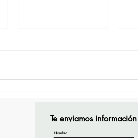
¡Acapulco y Guerrero se
¡Pre
Visten de Fiesta!
Cara
Acap
Te enviamos información
Nombre