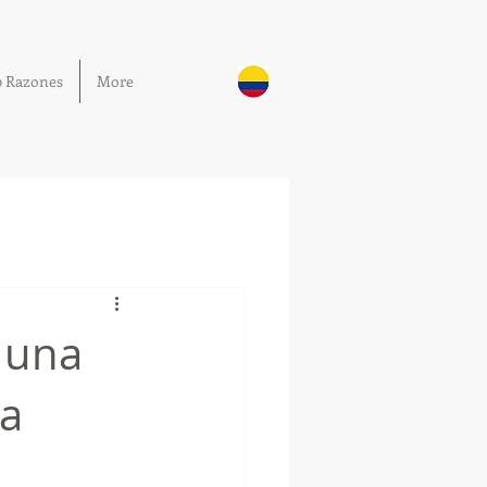
0 Razones
More
a una
ga