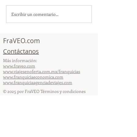
Escribir un comentario...
TourTravelynByFraveo
ViveMásViajan
participó en la
participó en la
capacitación vía Zoom
organizada por 
FraVEO.com
Contáctanos
Más información:
www.fraveo.com
www.viajesenoferta.com.mx/franquicias
www.franquiciaeconomica.com
www.franquiciaagenciadeviajes.com
© 2025 por FraVEO Términos y condiciones