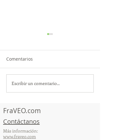
Comentarios
Escribir un comentario...
TourTravelynByFraveo
ViveMásViajan
participó en la
participó en la
capacitación vía Zoom
organizada por 
FraVEO.com
Contáctanos
Más información:
www.fraveo.com