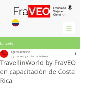
®
Entrada
agenciaveo455
24 jun 2024
1 min de lectura
TravellinWorld by FraVEO
en capacitación de Costa
Rica