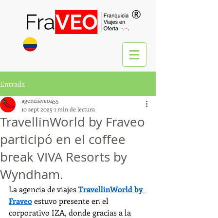
®
Entrada
agenciaveo455
10 sept 2025
1 min de lectura
TravellinWorld by Fraveo
participó en el coffee
break VIVA Resorts by
Wyndham.
La agencia de viajes 
TravellinWorld by 
Fraveo
 estuvo presente en el 
corporativo IZA, donde gracias a la 