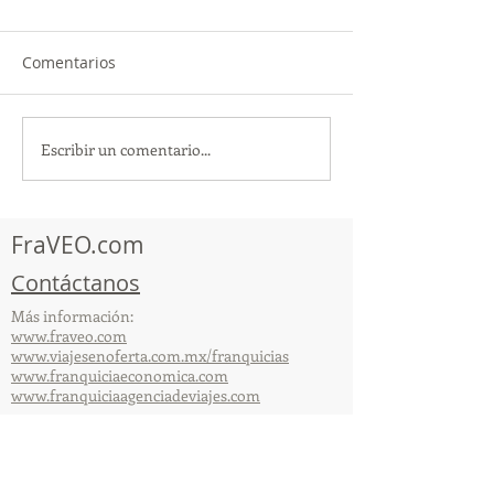
Comentarios
Escribir un comentario...
TourTravelynByFraveo
ViveMásViajan
participó en la
participó en la
capacitación vía Zoom
organizada por 
FraVEO.com
Contáctanos
Más información:
www.fraveo.com
www.viajesenoferta.com.mx/franquicias
www.franquiciaeconomica.com
www.franquiciaagenciadeviajes.com
© 2025 por FraVEO Términos y condiciones