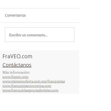
Comentarios
Escribir un comentario...
¡Acapulco y Guerrero se
¡Presencia Des
Visten de Fiesta!
la Caravana Turí
Acapulco!
FraVEO.com
Contáctanos
Más información:
www.fraveo.com
www.viajesenoferta.com.mx/franquicias
www.franquiciaeconomica.com
www.franquiciaagenciadeviajes.com
© 2025 por FraVEO Términos y condiciones