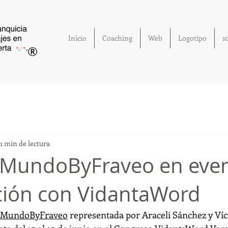
Inicio
Coaching
Web
Logotipo
1
®
1 min de lectura
lMundoByFraveo en eve
ación con VidantaWord
lMundoByFraveo
 representada por Araceli Sánchez y Ví