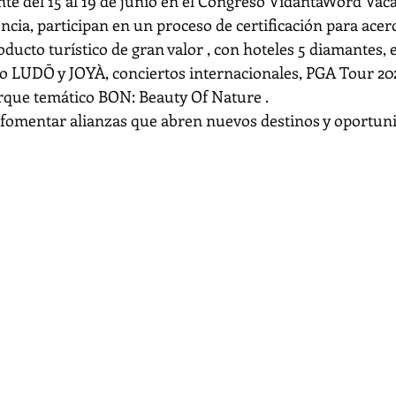
te del 15 al 19 de junio en el Congreso VidantaWord Vaca
cia, participan en un proceso de certificación para acerc
ducto turístico de gran valor , con hoteles 5 diamantes, 
o LUDŌ y JOYÀ, conciertos internacionales, PGA Tour 202
rque temático BON: Beauty Of Nature .
 fomentar alianzas que abren nuevos destinos y oportuni