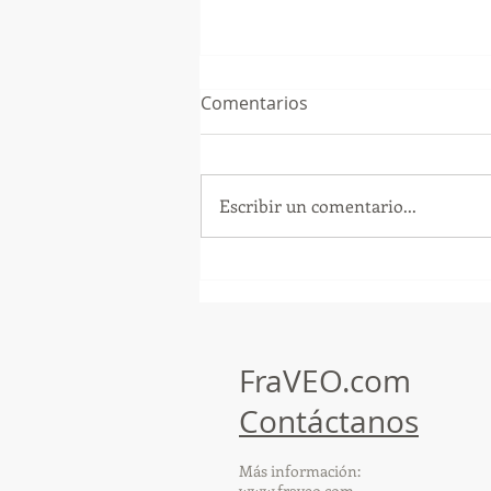
Comentarios
Escribir un comentario...
¡Arte, Vino y las Mejores
Playas de Florida!
FraVEO.com
Contáctanos
Más información:
www.fraveo.com