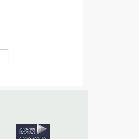
sencia Destacada en la
vana Turística de
ulco!