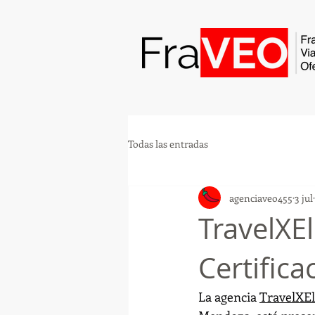
Todas las entradas
agenciaveo455
3 jul
TravelXE
Certific
La agencia 
TravelXE