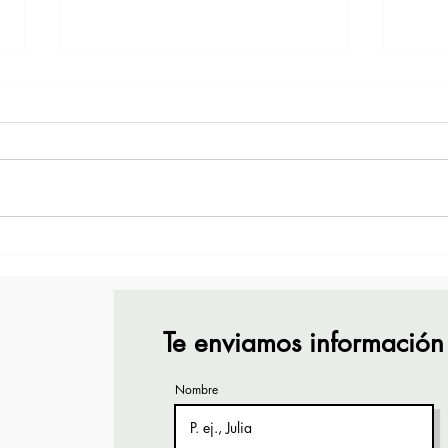
¡Acapulco y Guerrero se
¡Pre
Visten de Fiesta!
Cara
Acap
Te enviamos información
Nombre