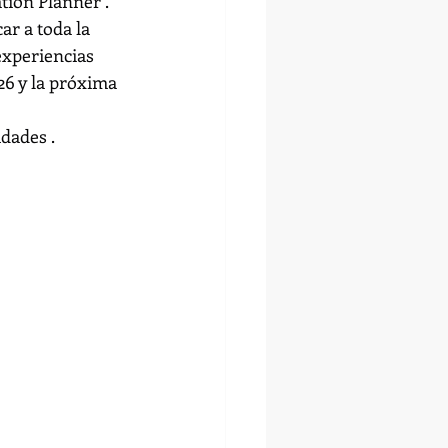
tion Planner .
ar a toda la 
experiencias 
6 y la próxima 
dades .