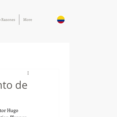
0 Razones
More
nto de
ctor Hugo 