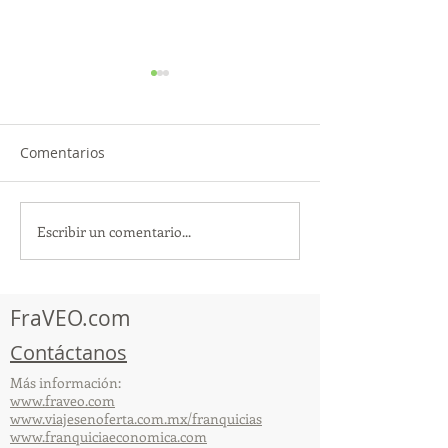
Comentarios
Escribir un comentario...
¡Acapulco y Guerrero se
¡Presencia Des
Visten de Fiesta!
la Caravana Turí
Acapulco!
FraVEO.com
Contáctanos
Más información:
www.fraveo.com
www.viajesenoferta.com.mx/franquicias
www.franquiciaeconomica.com