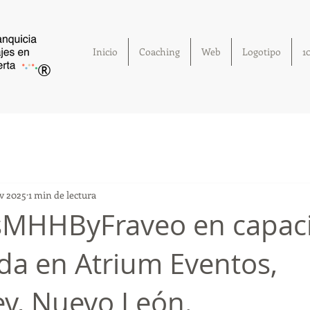
Inicio
Coaching
Web
Logotipo
1
®
v 2025
1 min de lectura
sMHHByFraveo en capaci
da en Atrium Eventos,
y, Nuevo León.