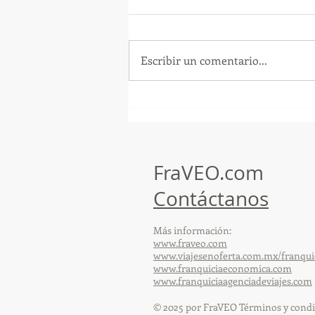
Escribir un comentario...
¡Arte, Vino y las Mejores
Playas de Florida!
FraVEO.com
Contáctanos
Más información:
www.fraveo.com
www.viajesenoferta.com.mx/franqui
www.franquiciaeconomica.com
www.franquiciaagenciadeviajes.com
© 2025 por FraVEO Términos y condi