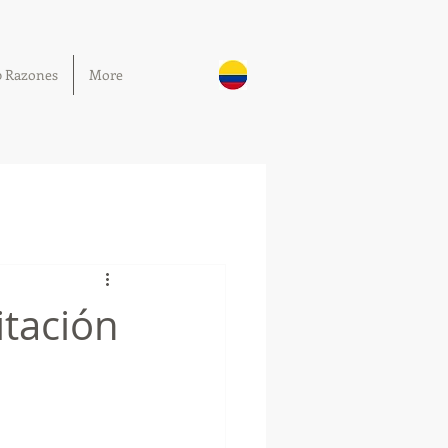
0 Razones
More
tación