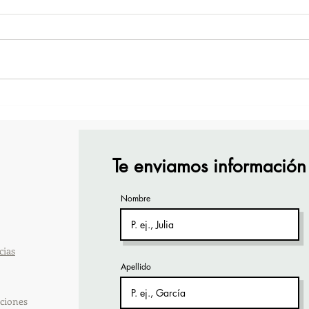
¡Acapulco y Guerrero se
¡Pre
Visten de Fiesta!
Cara
Acap
Te enviamos información
Nombre
cias
Apellido
ciones