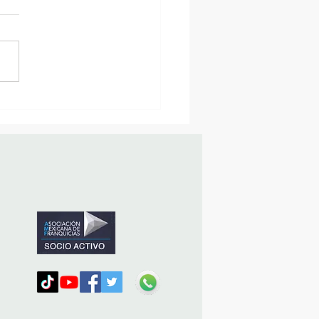
sencia Destacada en la
vana Turística de
ulco!