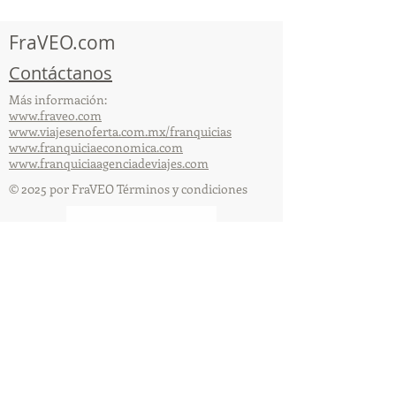
Acapulco!
FraVEO.com
Contáctanos
Más información:
www.fraveo.com
www.viajesenoferta.com.mx/franquicias
www.franquiciaeconomica.com
www.franquiciaagenciadeviajes.com
© 2025 por FraVEO Términos y condiciones
Te enviamos información
Nombre