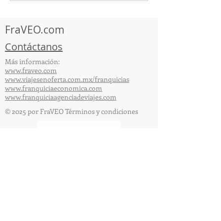
participó en la
capacitación vía Zoom
organizada por 
FraVEO.com
Contáctanos
Más información:
www.fraveo.com
www.viajesenoferta.com.mx/franquicias
www.franquiciaeconomica.com
www.franquiciaagenciadeviajes.com
© 2025 por FraVEO Términos y condiciones
Te enviamos información
Nombre