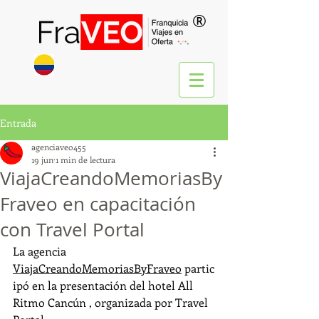
®
Entrada
agenciaveo455
19 jun
1 min de lectura
ViajaCreandoMemoriasBy
Fraveo en capacitación
con Travel Portal
La agencia 
ViajaCreandoMemoriasByFraveo
 partic
ipó en la presentación del hotel All 
Ritmo Cancún , organizada por Travel 