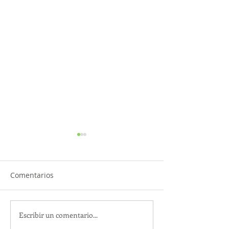
Comentarios
Escribir un comentario...
TourTravelynByFraveo
ViveMásViajan
participó en la