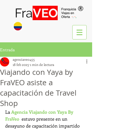
®
Entrada
agenciaveo455
18 feb 2025
1 min de lectura
Viajando con Yaya by
FraVEO asiste a
capacitación de Travel
Shop
La 
Agencia Viajando con Yaya By 
FraVeo
  estuvo presente en un 
desayuno de capacitación impartido 