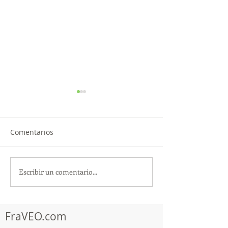
Comentarios
Escribir un comentario...
TourTravelynByFraveo
ViveMásViajan
participó en la
participó en la
capacitación vía Zoom
organizada por 
FraVEO.com