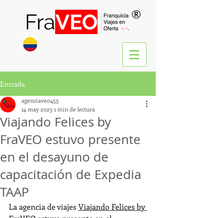
®
Entrada
agenciaveo455
14 may 2025
1 min de lectura
Viajando Felices by
FraVEO estuvo presente
en el desayuno de
capacitación de Expedia
TAAP
La agencia de viajes 
Viajando Felices by 