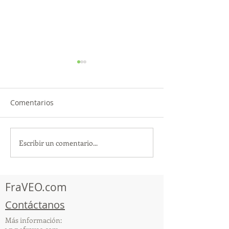
Comentarios
Escribir un comentario...
TourTravelynByFraveo
ViveMásViajan
participó en la
participó en la
capacitación vía Zoom
organizada por 
FraVEO.com
Contáctanos
Más información: