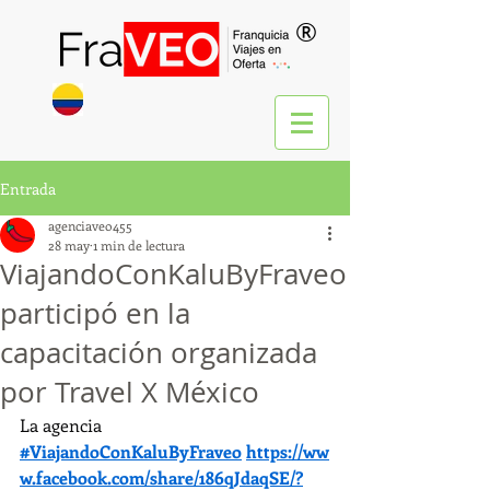
®
Entrada
agenciaveo455
28 may
1 min de lectura
ViajandoConKaluByFraveo
participó en la
capacitación organizada
por Travel X México
La agencia 
#ViajandoConKaluByFraveo
https://ww
w.facebook.com/share/186qJdaqSE/?