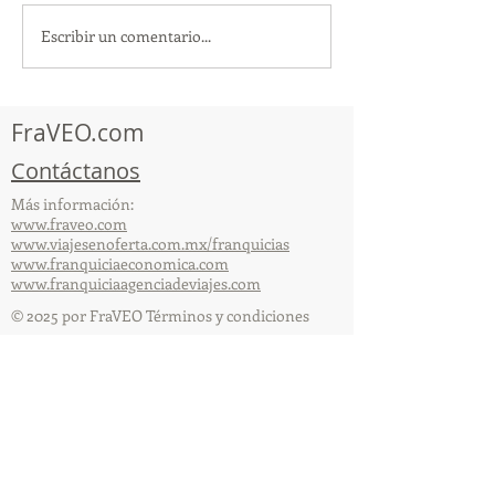
Escribir un comentario...
TourTravelynByFraveo
ViveMásViajan
participó en la
participó en la
capacitación vía Zoom
organizada por 
FraVEO.com
Contáctanos
Más información:
www.fraveo.com
www.viajesenoferta.com.mx/franquicias
www.franquiciaeconomica.com
www.franquiciaagenciadeviajes.com
© 2025 por FraVEO Términos y condiciones
Te enviamos información