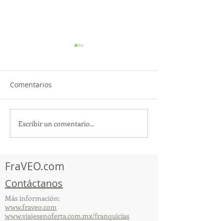
Comentarios
Escribir un comentario...
TourTravelynByFraveo
ViveMásViajan
participó en la
participó en la
capacitación vía Zoom
organizada por 
FraVEO.com
Contáctanos
Más información:
www.fraveo.com
www.viajesenoferta.com.mx/franquicias