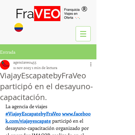
®
Entrada
agenciaveo455
11 nov 2025
1 min de lectura
ViajayEscapatebyFraVeo
participó en el desayuno-
capacitación.
La agencia de viajes 
#ViajayEscapatebyFraVeo
www.faceboo
k.com/viajayescapate
 participó en el 
desayuno-capacitación organizado por 